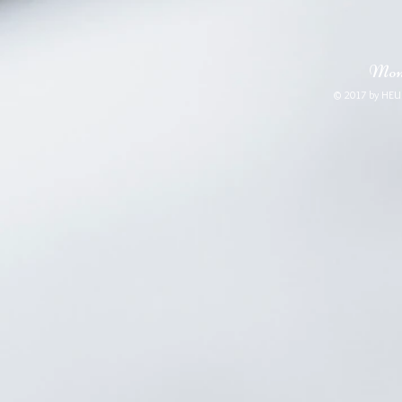
Mone
© 2017 by HEUß